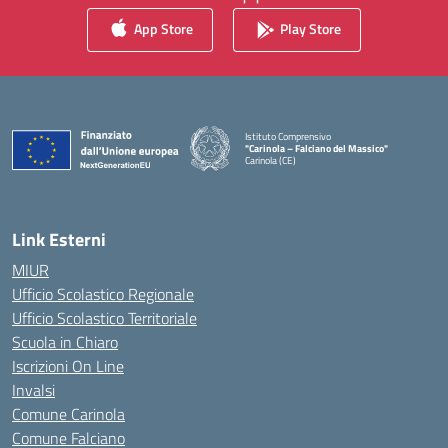
App Store
Play Store
Istituto Comprensivo
"Carinola – Falciano del Massico"
Carinola (CE)
— Visita la pagina iniziale della scuola
Link Esterni
MIUR
Ufficio Scolastico Regionale
Ufficio Scolastico Territoriale
Scuola in Chiaro
Iscrizioni On Line
Invalsi
Comune Carinola
Comune Falciano