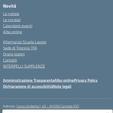
Novità
Le notizie
Le circolari
Calendario eventi
Albo online
Alternanza Scuola Lavoro
Sede di Tirocinio TFA
Orario lezioni
Contatti
INTERPELLI SUPPLENZE
Amministrazione Trasparente
Albo online
Privacy Policy
Dichiarazione di accessibilità
Note legali
Indirizzo:
Corso Umberto I, 45 – 81030 Carinola (CE)
Centralino:
0823939063
Email:
ceic88700p@istruzione.it