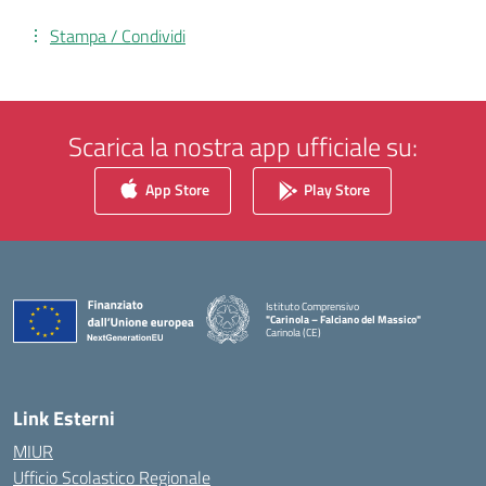
Stampa / Condividi
Scarica la nostra app ufficiale su:
App Store
Play Store
Istituto Comprensivo
"Carinola – Falciano del Massico"
Carinola (CE)
— Visita la pagina iniziale della scuola
Link Esterni
MIUR
Ufficio Scolastico Regionale