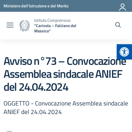
Vai ai contenuti
Vai al menu di navigazione
Vai al footer
Ministero dell'Istruzione e del Merito
Istituto Comprensivo
"Carinola – Falciano del
Massico"
Apr
Avviso n°73 – Convocazione
Assemblea sindacale ANIEF
del 24.04.2024
OGGETTO - Convocazione Assemblea sindacale
ANIEF del 24.04.2024