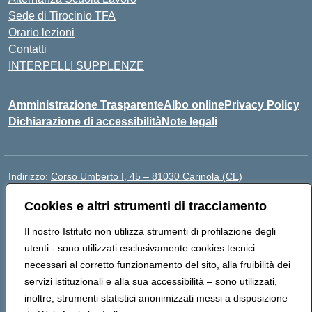
Sede di Tirocinio TFA
Orario lezioni
Contatti
INTERPELLI SUPPLENZE
Amministrazione Trasparente
Albo online
Privacy Policy
Dichiarazione di accessibilità
Note legali
Indirizzo:
Corso Umberto I, 45 – 81030 Carinola (CE)
Centralino:
0823939063
Email:
ceic88700p@istruzione.it
Cookies e altri strumenti di tracciamento
Posta elettronica certificata (PEC):
ceic88700p@pec.istruzione.it
Codice fiscale: 95014250617
Il nostro Istituto non utilizza strumenti di profilazione degli
Codice meccanografico:
CEIC88700P
utenti - sono utilizzati esclusivamente cookies tecnici
Codice Indice delle Pubbliche Amministrazioni (IPA):
necessari al corretto funzionamento del sito, alla fruibilità dei
istsc_ceic88700p
servizi istituzionali e alla sua accessibilità – sono utilizzati,
Codice unico di fatturazione (CUF): UFBPW4
inoltre, strumenti statistici anonimizzati messi a disposizione