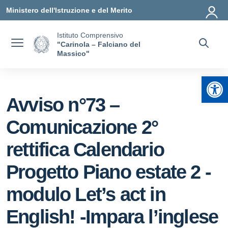
Vai ai contenuti
Vai al menu di navigazione
Vai al footer
Ministero dell'Istruzione e del Merito
Istituto Comprensivo
"Carinola – Falciano del
Massico"
Apr
Avviso n°73 –
Comunicazione 2°
rettifica Calendario
Progetto Piano estate 2 -
modulo Let’s act in
English! -Impara l’inglese