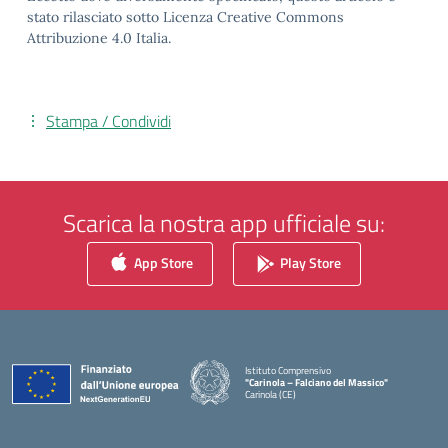
stato rilasciato sotto Licenza Creative Commons
Attribuzione 4.0 Italia.
Stampa / Condividi
Scarica la nostra app ufficiale su:
App Store
Play Store
Istituto Comprensivo
"Carinola – Falciano del Massico"
Carinola (CE)
— Visita la pagina iniziale della scuola