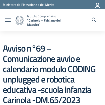
Vai ai contenuti
Vai al menu di navigazione
Vai al footer
Ministero dell'Istruzione e del Merito
Istituto Comprensivo
"Carinola – Falciano del
Massico"
Avviso n°69 –
Comunicazione avvio e
calendario modulo CODING
unplugged e robotica
educativa -scuola infanzia
Carinola -DM.65/2023