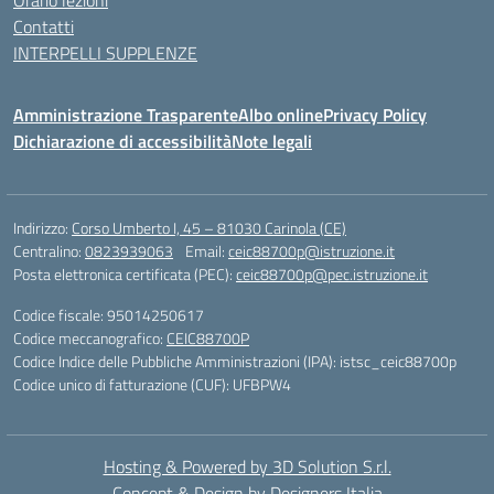
Orario lezioni
Contatti
INTERPELLI SUPPLENZE
Amministrazione Trasparente
Albo online
Privacy Policy
Dichiarazione di accessibilità
Note legali
Indirizzo:
Corso Umberto I, 45 – 81030 Carinola (CE)
Centralino:
0823939063
Email:
ceic88700p@istruzione.it
Posta elettronica certificata (PEC):
ceic88700p@pec.istruzione.it
Codice fiscale: 95014250617
Codice meccanografico:
CEIC88700P
Codice Indice delle Pubbliche Amministrazioni (IPA): istsc_ceic88700p
Codice unico di fatturazione (CUF): UFBPW4
Hosting & Powered by 3D Solution S.r.l.
Concept & Design by Designers Italia