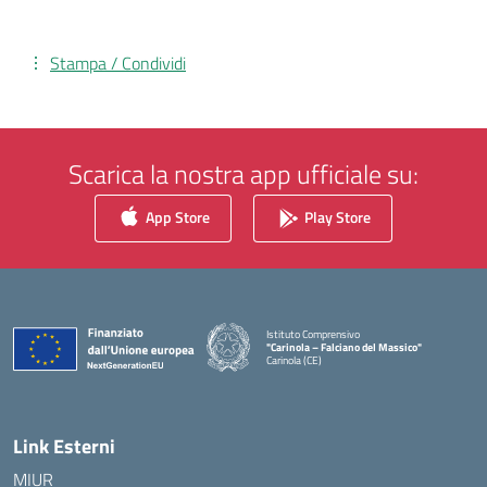
Stampa / Condividi
Scarica la nostra app ufficiale su:
App Store
Play Store
Istituto Comprensivo
"Carinola – Falciano del Massico"
Carinola (CE)
— Visita la pagina iniziale della scuola
Link Esterni
MIUR