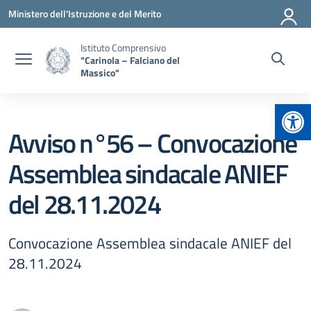
Vai ai contenuti
Vai al menu di navigazione
Vai al footer
Ministero dell'Istruzione e del Merito
Istituto Comprensivo
"Carinola – Falciano del
Massico"
Apr
Avviso n°56 – Convocazione
Assemblea sindacale ANIEF
del 28.11.2024
Convocazione Assemblea sindacale ANIEF del
28.11.2024