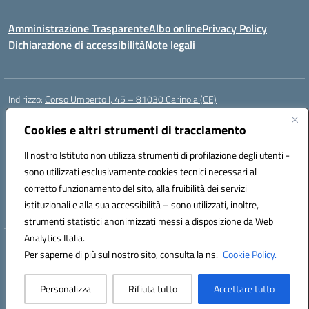
Amministrazione Trasparente
Albo online
Privacy Policy
Dichiarazione di accessibilità
Note legali
Indirizzo:
Corso Umberto I, 45 – 81030 Carinola (CE)
Centralino:
0823939063
Email:
ceic88700p@istruzione.it
Posta elettronica certificata (PEC):
Cookies e altri strumenti di tracciamento
ceic88700p@pec.istruzione.it
Codice fiscale: 95014250617
Il nostro Istituto non utilizza strumenti di profilazione degli utenti -
Codice meccanografico:
CEIC88700P
sono utilizzati esclusivamente cookies tecnici necessari al
Codice Indice delle Pubbliche Amministrazioni (IPA): istsc_ceic88700p
corretto funzionamento del sito, alla fruibilità dei servizi
Codice unico di fatturazione (CUF): UFBPW4
istituzionali e alla sua accessibilità – sono utilizzati, inoltre,
strumenti statistici anonimizzati messi a disposizione da Web
Analytics Italia.
Hosting & Powered by 3D Solution S.r.l.
Per saperne di più sul nostro sito, consulta la ns.
Cookie Policy.
Concept & Design by Designers Italia
Personalizza
Rifiuta tutto
Accettare tutto