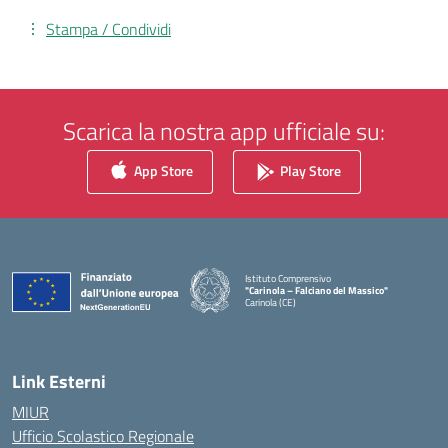
Stampa / Condividi
Scarica la nostra app ufficiale su:
App Store
Play Store
Istituto Comprensivo
"Carinola – Falciano del Massico"
Carinola (CE)
— Visita la pagina iniziale della scuola
Link Esterni
MIUR
Ufficio Scolastico Regionale