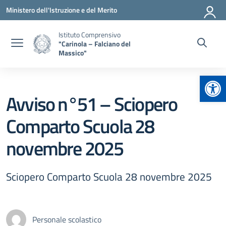
Vai ai contenuti
Vai al menu di navigazione
Vai al footer
Ministero dell'Istruzione e del Merito
Istituto Comprensivo
"Carinola – Falciano del
Massico"
Apr
Avviso n°51 – Sciopero
Comparto Scuola 28
novembre 2025
Sciopero Comparto Scuola 28 novembre 2025
Personale scolastico