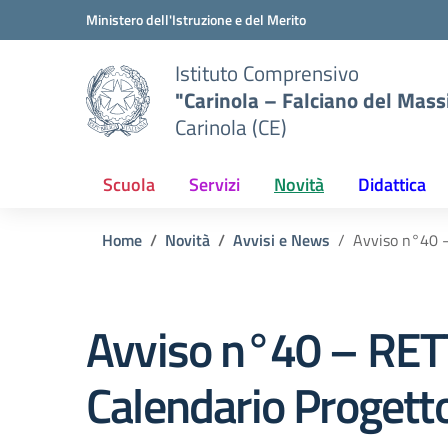
Vai ai contenuti
Vai al menu di navigazione
Vai al footer
Ministero dell'Istruzione e del Merito
Istituto Comprensivo
"Carinola – Falciano del Mass
Carinola (CE)
Scuola
Servizi
Novità
Didattica
Home
Novità
Avvisi e News
Avviso n°40 –
Avviso n°40 – RETT
Calendario Progett