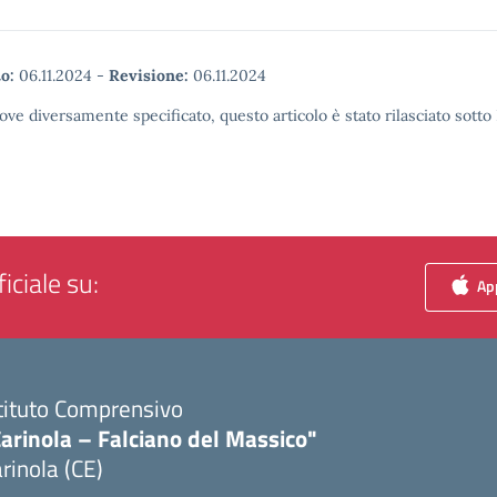
o:
06.11.2024
-
Revisione:
06.11.2024
ove diversamente specificato, questo articolo è stato rilasciato sott
iciale su:
App
tituto Comprensivo
arinola – Falciano del Massico"
rinola (CE)