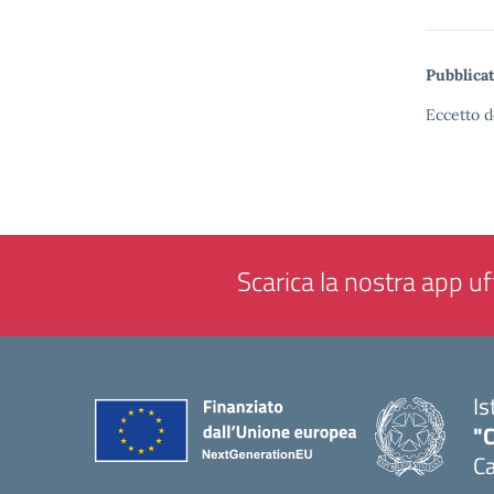
Pubblicat
Eccetto d
Scarica la nostra app uff
Is
"C
Ca