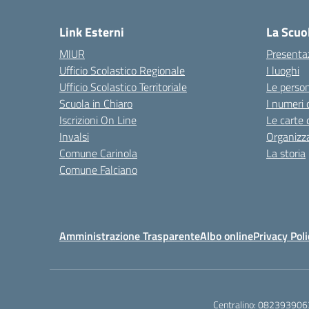
— 
Link Esterni
La Scuo
MIUR
Presenta
Ufficio Scolastico Regionale
I luoghi
Ufficio Scolastico Territoriale
Le perso
Scuola in Chiaro
I numeri 
Iscrizioni On Line
Le carte 
Invalsi
Organizz
Comune Carinola
La storia
Comune Falciano
Amministrazione Trasparente
Albo online
Privacy Poli
Centralino:
082393906