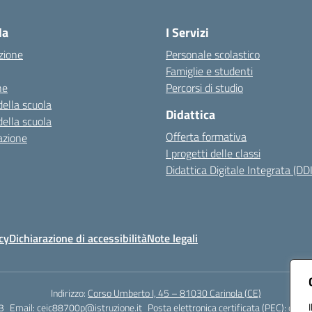
Visita la pagina iniziale della scuola
la
I Servizi
zione
Personale scolastico
Famiglie e studenti
ne
Percorsi di studio
della scuola
Didattica
della scuola
Offerta formativa
azione
I progetti delle classi
Didattica Digitale Integrata (DDI
cy
Dichiarazione di accessibilità
Note legali
Indirizzo:
Corso Umberto I, 45 – 81030 Carinola (CE)
3
Email:
ceic88700p@istruzione.it
Posta elettronica certificata (PEC):
ceic8