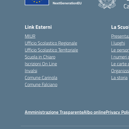
Ca
— 
Link Esterni
La Scuo
MIUR
Presenta
Ufficio Scolastico Regionale
I luoghi
Ufficio Scolastico Territoriale
Le perso
Scuola in Chiaro
I numeri 
Iscrizioni On Line
Le carte 
Invalsi
Organizz
Comune Carinola
La storia
Comune Falciano
Amministrazione Trasparente
Albo online
Privacy Poli