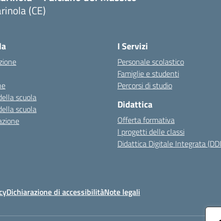
rinola (CE)
Visita la pagina iniziale della scuola
la
I Servizi
zione
Personale scolastico
Famiglie e studenti
ne
Percorsi di studio
della scuola
Didattica
della scuola
Offerta formativa
azione
I progetti delle classi
Didattica Digitale Integrata (DDI
cy
Dichiarazione di accessibilità
Note legali