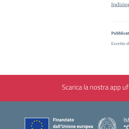
Indizi
Pubblicat
Eccetto d
Scarica la nostra app uff
Is
"C