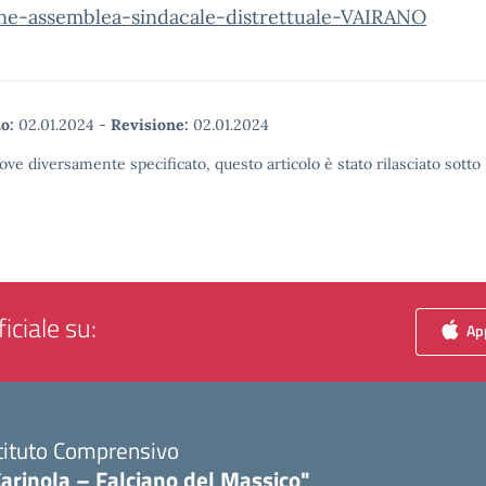
one-assemblea-sindacale-distrettuale-VAIRANO
o:
02.01.2024
-
Revisione:
02.01.2024
ove diversamente specificato, questo articolo è stato rilasciato sott
iciale su:
App
tituto Comprensivo
arinola – Falciano del Massico"