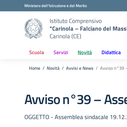
Vai ai contenuti
Vai al menu di navigazione
Vai al footer
Ministero dell'Istruzione e del Merito
Istituto Comprensivo
"Carinola – Falciano del Mass
Carinola (CE)
Scuola
Servizi
Novità
Didattica
Home
Novità
Avvisi e News
Avviso n°39 
Avviso n°39 – Ass
OGGETTO - Assemblea sindacale 19.12