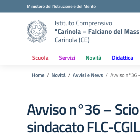
Vai ai contenuti
Vai al menu di navigazione
Vai al footer
Ministero dell'Istruzione e del Merito
Istituto Comprensivo
"Carinola – Falciano del Mass
Carinola (CE)
Scuola
Servizi
Novità
Didattica
Home
Novità
Avvisi e News
Avviso n°36 –
Avviso n°36 – Sci
sindacato FLC-CGIL