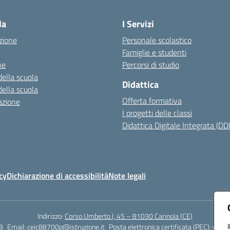
Visita la pagina iniziale della scuola
la
I Servizi
zione
Personale scolastico
Famiglie e studenti
ne
Percorsi di studio
della scuola
Didattica
della scuola
Offerta formativa
azione
I progetti delle classi
Didattica Digitale Integrata (DDI
cy
Dichiarazione di accessibilità
Note legali
Indirizzo:
Corso Umberto I, 45 – 81030 Carinola (CE)
3
Email:
ceic88700p@istruzione.it
Posta elettronica certificata (PEC):
ceic8