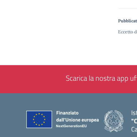
Pubblicat
Eccetto d
Scarica la nostra app uff
Is
"C
Ca