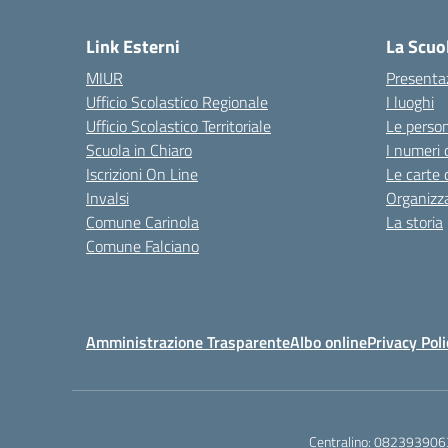
— 
Link Esterni
La Scuo
MIUR
Presenta
Ufficio Scolastico Regionale
I luoghi
Ufficio Scolastico Territoriale
Le perso
Scuola in Chiaro
I numeri 
Iscrizioni On Line
Le carte 
Invalsi
Organizz
Comune Carinola
La storia
Comune Falciano
Amministrazione Trasparente
Albo online
Privacy Poli
Centralino:
082393906