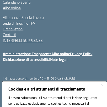
Calendario eventi
Albo online
Alternanza Scuola Lavoro
Sede di Tirocinio TFA
Orario lezioni
Contatti
INTERPELLI SUPPLENZE
Amministrazione Trasparente
Albo online
Privacy Policy
Dichiarazione di accessibilità
Note legali
Indirizzo:
Corso Umberto I, 45 – 81030 Carinola (CE)
Centralino:
0823939063
Email:
ceic88700p@istruzione.it
Posta elettronica certificata (PEC):
Cookies e altri strumenti di tracciamento
ceic88700p@pec.istruzione.it
Codice fiscale: 95014250617
Il nostro Istituto non utilizza strumenti di profilazione degli utenti -
Codice meccanografico:
CEIC88700P
sono utilizzati esclusivamente cookies tecnici necessari al