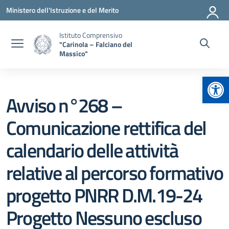
Vai ai contenuti
Vai al menu di navigazione
Vai al footer
Ministero dell'Istruzione e del Merito
Istituto Comprensivo
"Carinola – Falciano del
Massico"
Apr
Avviso n°268 –
Comunicazione rettifica del
calendario delle attività
relative al percorso formativo
progetto PNRR D.M.19-24
Progetto Nessuno escluso