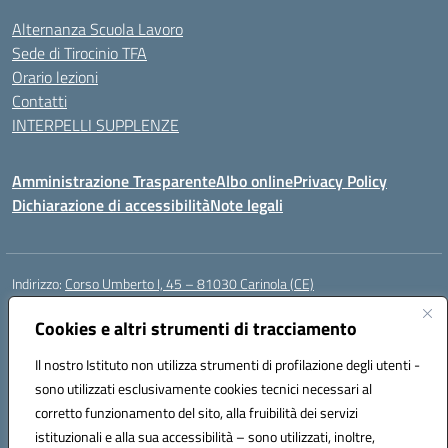
Alternanza Scuola Lavoro
Sede di Tirocinio TFA
Orario lezioni
Contatti
INTERPELLI SUPPLENZE
Amministrazione Trasparente
Albo online
Privacy Policy
Dichiarazione di accessibilità
Note legali
Indirizzo:
Corso Umberto I, 45 – 81030 Carinola (CE)
Centralino:
0823939063
Email:
ceic88700p@istruzione.it
Posta elettronica certificata (PEC):
Cookies e altri strumenti di tracciamento
ceic88700p@pec.istruzione.it
Codice fiscale: 95014250617
Il nostro Istituto non utilizza strumenti di profilazione degli utenti -
Codice meccanografico:
CEIC88700P
sono utilizzati esclusivamente cookies tecnici necessari al
Codice Indice delle Pubbliche Amministrazioni (IPA): istsc_ceic88700p
corretto funzionamento del sito, alla fruibilità dei servizi
Codice unico di fatturazione (CUF): UFBPW4
istituzionali e alla sua accessibilità – sono utilizzati, inoltre,