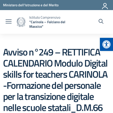
Vai ai contenuti
Vai al menu di navigazione
Vai al footer
Ministero dell'Istruzione e del Merito
Istituto Comprensivo
"Carinola – Falciano del
Massico"
Apr
Avviso n°249 – RETTIFICA
CALENDARIO Modulo Digital
skills for teachers CARINOLA
-Formazione del personale
per la transizione digitale
nelle scuole statali_D.M.66