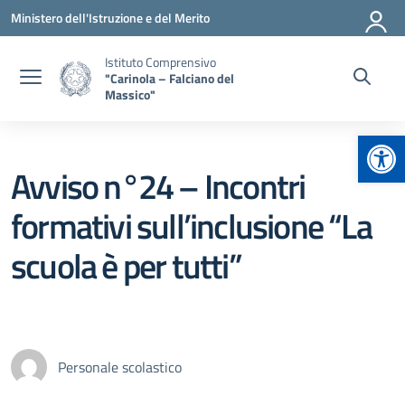
Vai ai contenuti
Vai al menu di navigazione
Vai al footer
Ministero dell'Istruzione e del Merito
Istituto Comprensivo
"Carinola – Falciano del
Massico"
Apr
Avviso n°24 – Incontri
formativi sull’inclusione “La
scuola è per tutti”
Personale scolastico