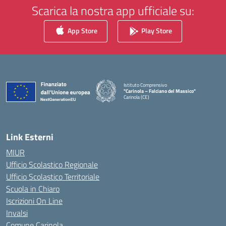
Scarica la nostra app ufficiale su:
App Store
Play Store
Istituto Comprensivo
"Carinola – Falciano del Massico"
Carinola (CE)
— Visita la pagina iniziale della scuola
Link Esterni
MIUR
Ufficio Scolastico Regionale
Ufficio Scolastico Territoriale
Scuola in Chiaro
Iscrizioni On Line
Invalsi
Comune Carinola