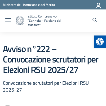
Vai ai contenuti
Vai al menu di navigazione
Vai al footer
Ministero dell'Istruzione e del Merito
Istituto Comprensivo
"Carinola – Falciano del
Massico"
Apr
Avviso n°222 –
Convocazione scrutatori per
Elezioni RSU 2025/27
Convocazione scrutatori per Elezioni RSU
2025-27