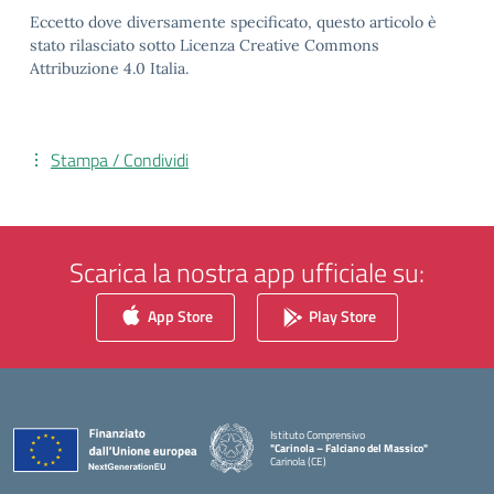
Eccetto dove diversamente specificato, questo articolo è
stato rilasciato sotto Licenza Creative Commons
Attribuzione 4.0 Italia.
Stampa / Condividi
Scarica la nostra app ufficiale su:
App Store
Play Store
Istituto Comprensivo
"Carinola – Falciano del Massico"
Carinola (CE)
— Visita la pagina iniziale della scuola