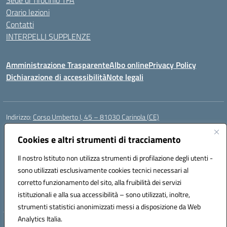
Sede di Tirocinio TFA
Orario lezioni
Contatti
INTERPELLI SUPPLENZE
Amministrazione Trasparente
Albo online
Privacy Policy
Dichiarazione di accessibilità
Note legali
Indirizzo:
Corso Umberto I, 45 – 81030 Carinola (CE)
Centralino:
0823939063
Email:
ceic88700p@istruzione.it
Posta elettronica certificata (PEC):
Cookies e altri strumenti di tracciamento
ceic88700p@pec.istruzione.it
Codice fiscale: 95014250617
Il nostro Istituto non utilizza strumenti di profilazione degli utenti -
Codice meccanografico:
CEIC88700P
sono utilizzati esclusivamente cookies tecnici necessari al
Codice Indice delle Pubbliche Amministrazioni (IPA): istsc_ceic88700p
corretto funzionamento del sito, alla fruibilità dei servizi
Codice unico di fatturazione (CUF): UFBPW4
istituzionali e alla sua accessibilità – sono utilizzati, inoltre,
strumenti statistici anonimizzati messi a disposizione da Web
Analytics Italia.
Hosting & Powered by 3D Solution S.r.l.