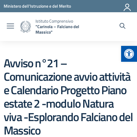
Vai ai contenuti
Vai al menu di navigazione
Vai al footer
Ministero dell'Istruzione e del Merito
Istituto Comprensivo
"Carinola – Falciano del
Massico"
Apr
Avviso n°21 –
Comunicazione avvio attività
e Calendario Progetto Piano
estate 2 -modulo Natura
viva -Esplorando Falciano del
Massico