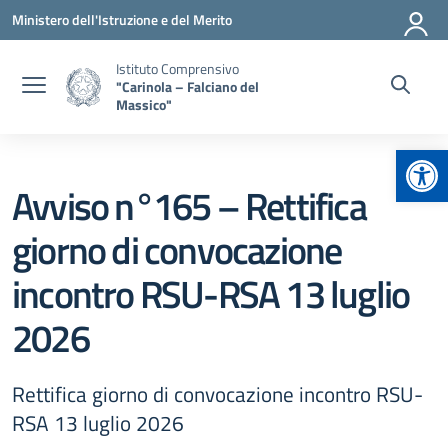
Vai ai contenuti
Vai al menu di navigazione
Vai al footer
Ministero dell'Istruzione e del Merito
Istituto Comprensivo
"Carinola – Falciano del
Massico"
Apr
Avviso n°165 – Rettifica
giorno di convocazione
incontro RSU-RSA 13 luglio
2026
Rettifica giorno di convocazione incontro RSU-
RSA 13 luglio 2026