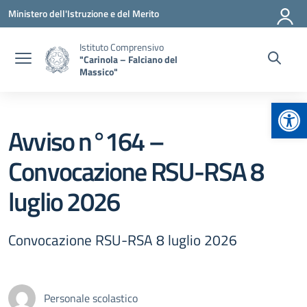
Vai ai contenuti
Vai al menu di navigazione
Vai al footer
Ministero dell'Istruzione e del Merito
Istituto Comprensivo
"Carinola – Falciano del
Massico"
Apr
Avviso n°164 –
Convocazione RSU-RSA 8
luglio 2026
Convocazione RSU-RSA 8 luglio 2026
Personale scolastico