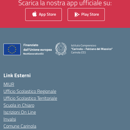
Scarica la nostra app ufficiale su:
App Store
Play Store
Istituto Comprensivo
"Carinola – Falciano del Massico"
Carinola (CE)
— Visita la pagina iniziale della scuola
Link Esterni
MIUR
Ufficio Scolastico Regionale
Ufficio Scolastico Territoriale
Scuola in Chiaro
Iscrizioni On Line
Invalsi
Comune Carinola