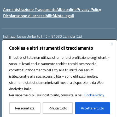
Amministrazione Trasparente
Albo online
Privacy Policy
Dichiarazione di accessibilità
Note legali
Indirizzo:
Corso Umberto I, 45 – 81030 Carinola (CE)
Centralino:
0823939063
Email:
ceic88700p@istruzione.it
Posta elettronica certificata (PEC):
Cookies e altri strumenti di tracciamento
ceic88700p@pec.istruzione.it
Codice fiscale: 95014250617
Il nostro Istituto non utilizza strumenti di profilazione degli utenti -
Codice meccanografico:
CEIC88700P
sono utilizzati esclusivamente cookies tecnici necessari al
Codice Indice delle Pubbliche Amministrazioni (IPA): istsc_ceic88700p
corretto funzionamento del sito, alla fruibilità dei servizi
Codice unico di fatturazione (CUF): UFBPW4
istituzionali e alla sua accessibilità – sono utilizzati, inoltre,
strumenti statistici anonimizzati messi a disposizione da Web
Analytics Italia.
Hosting & Powered by 3D Solution S.r.l.
Per saperne di più sul nostro sito, consulta la ns.
Cookie Policy.
Concept & Design by Designers Italia
Personalizza
Rifiuta tutto
Accettare tutto