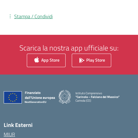
Stampa / Condividi
Scarica la nostra app ufficiale su:
App Store
Play Store
Istituto Comprensivo
"Carinola – Falciano del Massico"
Carinola (CE)
— Visita la pagina iniziale della scuola
Link Esterni
MIUR