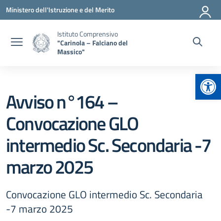
Vai ai contenuti
Vai al menu di navigazione
Vai al footer
Ministero dell'Istruzione e del Merito
Istituto Comprensivo
"Carinola – Falciano del
Massico"
Apr
Avviso n°164 –
Convocazione GLO
intermedio Sc. Secondaria -7
marzo 2025
Convocazione GLO intermedio Sc. Secondaria
-7 marzo 2025