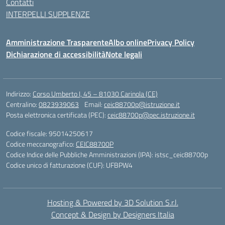
Contatti
INTERPELLI SUPPLENZE
Amministrazione Trasparente
Albo online
Privacy Policy
Dichiarazione di accessibilità
Note legali
Indirizzo:
Corso Umberto I, 45 – 81030 Carinola (CE)
Centralino:
0823939063
Email:
ceic88700p@istruzione.it
Posta elettronica certificata (PEC):
ceic88700p@pec.istruzione.it
Codice fiscale: 95014250617
Codice meccanografico:
CEIC88700P
Codice Indice delle Pubbliche Amministrazioni (IPA): istsc_ceic88700p
Codice unico di fatturazione (CUF): UFBPW4
Hosting & Powered by 3D Solution S.r.l.
Concept & Design by Designers Italia