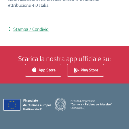
Attribuzione 4.0 Italia.
Stampa / Condividi
Scarica la nostra app ufficiale su:
App Store
Play Store
Istituto Comprensivo
"Carinola – Falciano del Massico"
Carinola (CE)
— Visita la pagina iniziale della scuola