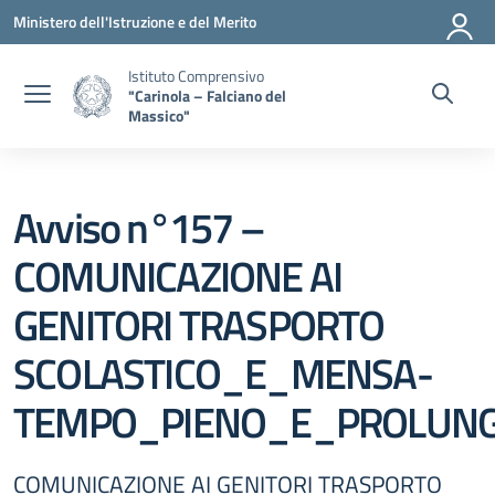
Vai ai contenuti
Vai al menu di navigazione
Vai al footer
Ministero dell'Istruzione e del Merito
Istituto Comprensivo
"Carinola – Falciano del
Massico"
Avviso n°157 –
COMUNICAZIONE AI
GENITORI TRASPORTO
SCOLASTICO_E_MENSA-
TEMPO_PIENO_E_PROLUN
COMUNICAZIONE AI GENITORI TRASPORTO