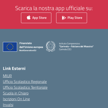
Scarica la nostra app ufficiale su:
App Store
Play Store
Istituto Comprensivo
"Carinola – Falciano del Massico"
Carinola (CE)
— Visita la pagina iniziale della scuola
Link Esterni
MIUR
Ufficio Scolastico Regionale
Ufficio Scolastico Territoriale
Scuola in Chiaro
Iscrizioni On Line
Invalsi