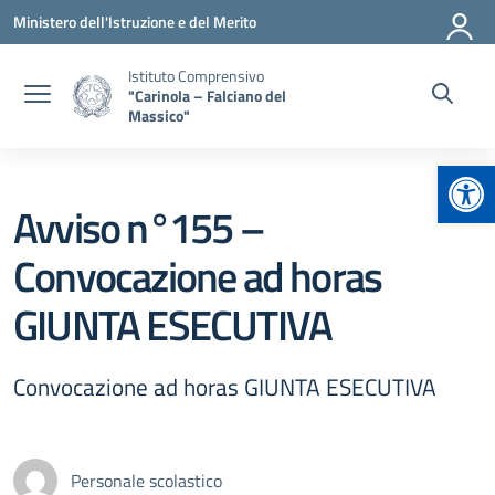
Vai ai contenuti
Vai al menu di navigazione
Vai al footer
Ministero dell'Istruzione e del Merito
Istituto Comprensivo
"Carinola – Falciano del
Massico"
Apr
Avviso n°155 –
Convocazione ad horas
GIUNTA ESECUTIVA
Convocazione ad horas GIUNTA ESECUTIVA
Personale scolastico