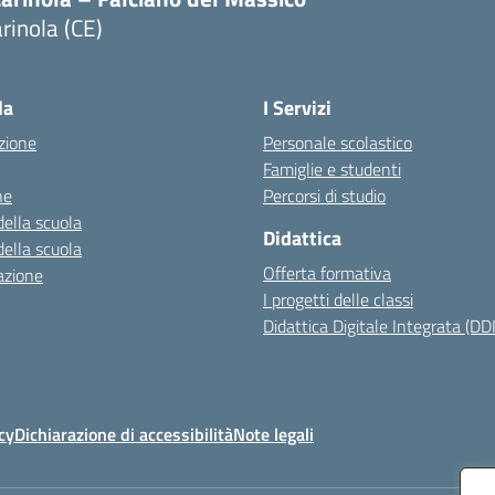
rinola (CE)
Visita la pagina iniziale della scuola
la
I Servizi
zione
Personale scolastico
Famiglie e studenti
ne
Percorsi di studio
della scuola
Didattica
della scuola
Offerta formativa
azione
I progetti delle classi
Didattica Digitale Integrata (DDI
cy
Dichiarazione di accessibilità
Note legali