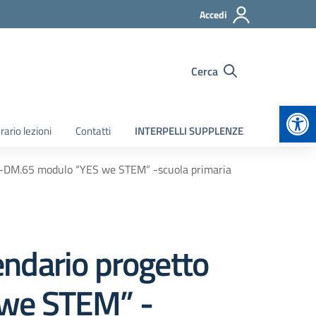
Accedi
Cerca
Apr
rario lezioni
Contatti
INTERPELLI SUPPLENZE
” -DM.65 modulo “YES we STEM” -scuola primaria
ndario progetto
 we STEM” -