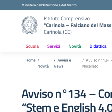
Vai ai contenuti
Vai al menu di navigazione
Vai al footer
Ministero dell'Istruzione e del Merito
Istituto Comprensivo
"Carinola – Falciano del Mass
Carinola (CE)
Scuola
Servizi
Novità
Didattica
Home
Avvisi e
Avviso n°134 –
Novità
News
Nocelleto
Avviso n°134 – Com
“Stem e English 4