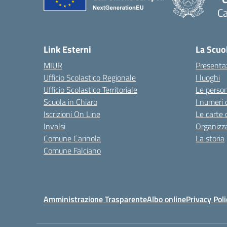
Ca
— 
Link Esterni
La Scuo
MIUR
Presenta
Ufficio Scolastico Regionale
I luoghi
Ufficio Scolastico Territoriale
Le perso
Scuola in Chiaro
I numeri 
Iscrizioni On Line
Le carte 
Invalsi
Organizz
Comune Carinola
La storia
Comune Falciano
Amministrazione Trasparente
Albo online
Privacy Poli