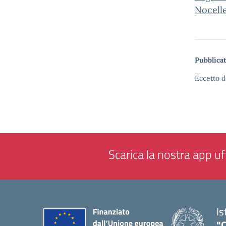
Nocell
Pubblicat
Eccetto d
Scarica la nostra app uff
Is
"C