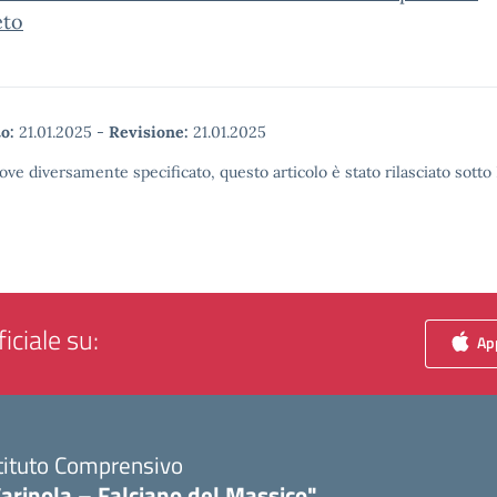
eto
o:
21.01.2025
-
Revisione:
21.01.2025
ove diversamente specificato, questo articolo è stato rilasciato sott
iciale su:
App
tituto Comprensivo
arinola – Falciano del Massico"