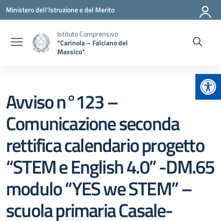
Vai ai contenuti
Vai al menu di navigazione
Vai al footer
Ministero dell'Istruzione e del Merito
Istituto Comprensivo
"Carinola – Falciano del
Massico"
Apr
Avviso n°123 –
Comunicazione seconda
rettifica calendario progetto
“STEM e English 4.0” -DM.65
modulo “YES we STEM” –
scuola primaria Casale-