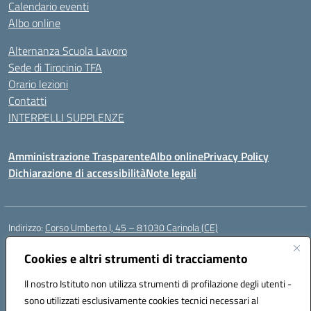
Calendario eventi
Albo online
Alternanza Scuola Lavoro
Sede di Tirocinio TFA
Orario lezioni
Contatti
INTERPELLI SUPPLENZE
Amministrazione Trasparente
Albo online
Privacy Policy
Dichiarazione di accessibilità
Note legali
Indirizzo:
Corso Umberto I, 45 – 81030 Carinola (CE)
Centralino:
0823939063
Email:
ceic88700p@istruzione.it
Posta elettronica certificata (PEC):
Cookies e altri strumenti di tracciamento
ceic88700p@pec.istruzione.it
Codice fiscale: 95014250617
Il nostro Istituto non utilizza strumenti di profilazione degli utenti -
Codice meccanografico:
CEIC88700P
sono utilizzati esclusivamente cookies tecnici necessari al