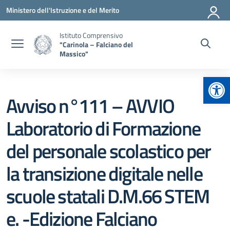
Vai ai contenuti
Vai al menu di navigazione
Vai al footer
Ministero dell'Istruzione e del Merito
Istituto Comprensivo
"Carinola – Falciano del
Massico"
Apr
Avviso n°111 – AVVIO
Laboratorio di Formazione
del personale scolastico per
la transizione digitale nelle
scuole statali D.M.66 STEM
e. -Edizione Falciano