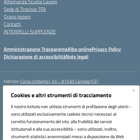
Alternanza Scuola Lavoro
Sede di Tirocinio TFA
Orario lezioni
Contatti
INTERPELLI SUPPLENZE
Amministrazione Trasparente
Albo online
Privacy Policy
Dichiarazione di accessibilità
Note legali
Indirizzo:
Corso Umberto I, 45 – 81030 Carinola (CE)
Centralino:
0823939063
Email:
ceic88700p@istruzione.it
Posta elettronica certificata (PEC):
Cookies e altri strumenti di tracciamento
ceic88700p@pec.istruzione.it
Codice fiscale: 95014250617
Il nostro Istituto non utilizza strumenti di profilazione degli utenti -
Codice meccanografico:
CEIC88700P
sono utilizzati esclusivamente cookies tecnici necessari al
Codice Indice delle Pubbliche Amministrazioni (IPA): istsc_ceic88700p
corretto funzionamento del sito, alla fruibilità dei servizi
Codice unico di fatturazione (CUF): UFBPW4
istituzionali e alla sua accessibilità – sono utilizzati, inoltre,
strumenti statistici anonimizzati messi a disposizione da Web