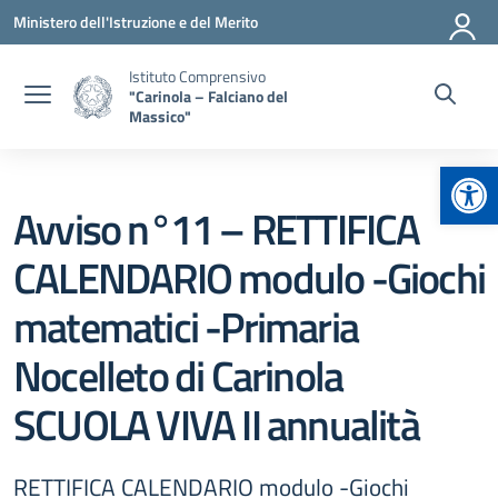
Vai ai contenuti
Vai al menu di navigazione
Vai al footer
Ministero dell'Istruzione e del Merito
Istituto Comprensivo
"Carinola – Falciano del
Massico"
Apr
Avviso n°11 – RETTIFICA
CALENDARIO modulo -Giochi
matematici -Primaria
Nocelleto di Carinola
SCUOLA VIVA II annualità
RETTIFICA CALENDARIO modulo -Giochi