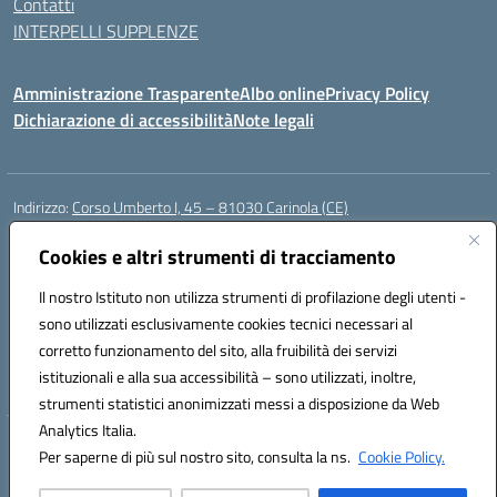
Contatti
INTERPELLI SUPPLENZE
Amministrazione Trasparente
Albo online
Privacy Policy
Dichiarazione di accessibilità
Note legali
Indirizzo:
Corso Umberto I, 45 – 81030 Carinola (CE)
Centralino:
0823939063
Email:
ceic88700p@istruzione.it
Posta elettronica certificata (PEC):
Cookies e altri strumenti di tracciamento
ceic88700p@pec.istruzione.it
Codice fiscale: 95014250617
Il nostro Istituto non utilizza strumenti di profilazione degli utenti -
Codice meccanografico:
CEIC88700P
sono utilizzati esclusivamente cookies tecnici necessari al
Codice Indice delle Pubbliche Amministrazioni (IPA): istsc_ceic88700p
corretto funzionamento del sito, alla fruibilità dei servizi
Codice unico di fatturazione (CUF): UFBPW4
istituzionali e alla sua accessibilità – sono utilizzati, inoltre,
strumenti statistici anonimizzati messi a disposizione da Web
Analytics Italia.
Hosting & Powered by 3D Solution S.r.l.
Per saperne di più sul nostro sito, consulta la ns.
Cookie Policy.
Concept & Design by Designers Italia