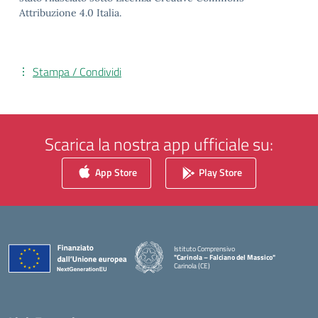
Attribuzione 4.0 Italia.
Stampa / Condividi
Scarica la nostra app ufficiale su:
App Store
Play Store
Istituto Comprensivo
"Carinola – Falciano del Massico"
Carinola (CE)
— Visita la pagina iniziale della scuola