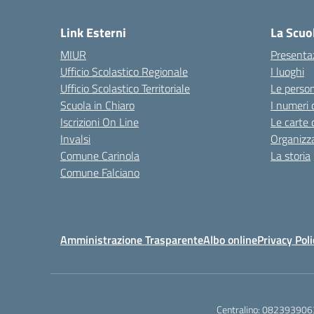
— 
Link Esterni
La Scuo
MIUR
Presenta
Ufficio Scolastico Regionale
I luoghi
Ufficio Scolastico Territoriale
Le perso
Scuola in Chiaro
I numeri 
Iscrizioni On Line
Le carte 
Invalsi
Organizz
Comune Carinola
La storia
Comune Falciano
Amministrazione Trasparente
Albo online
Privacy Poli
Centralino:
082393906