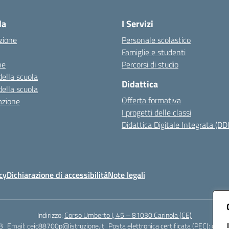
Visita la pagina iniziale della scuola
la
I Servizi
zione
Personale scolastico
Famiglie e studenti
ne
Percorsi di studio
della scuola
Didattica
della scuola
Offerta formativa
azione
I progetti delle classi
Didattica Digitale Integrata (DDI
cy
Dichiarazione di accessibilità
Note legali
Indirizzo:
Corso Umberto I, 45 – 81030 Carinola (CE)
3
Email:
ceic88700p@istruzione.it
Posta elettronica certificata (PEC):
ceic8