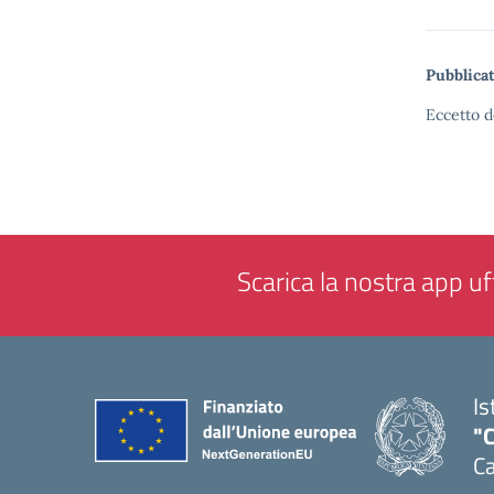
Pubblicat
Eccetto d
Scarica la nostra app uff
Is
"C
Ca