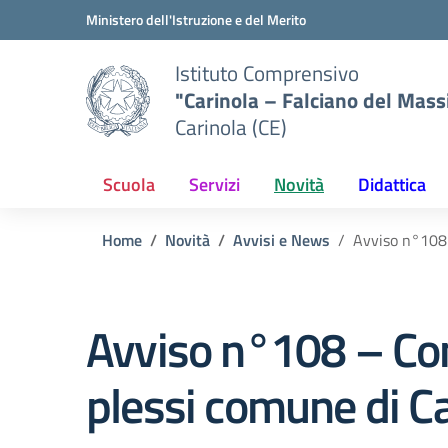
Vai ai contenuti
Vai al menu di navigazione
Vai al footer
Ministero dell'Istruzione e del Merito
Istituto Comprensivo
"Carinola – Falciano del Mass
Carinola (CE)
Scuola
Servizi
Novità
Didattica
Home
Novità
Avvisi e News
Avviso n°108 
Avviso n°108 – Co
plessi comune di Ca