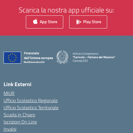
Scarica la nostra app ufficiale su:
App Store
Play Store
Istituto Comprensivo
"Carinola – Falciano del Massico"
Carinola (CE)
— Visita la pagina iniziale della scuola
Link Esterni
MIUR
Ufficio Scolastico Regionale
Ufficio Scolastico Territoriale
Scuola in Chiaro
Iscrizioni On Line
Invalsi