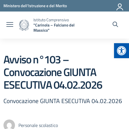
Vai ai contenuti
Vai al menu di navigazione
Vai al footer
Ministero dell'Istruzione e del Merito
Istituto Comprensivo
"Carinola – Falciano del
Massico"
Apr
Avviso n°103 –
Convocazione GIUNTA
ESECUTIVA 04.02.2026
Convocazione GIUNTA ESECUTIVA 04.02.2026
Personale scolastico