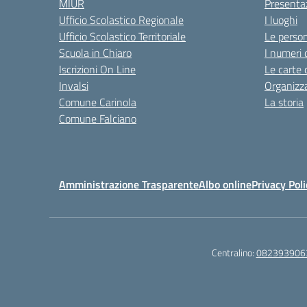
MIUR
Presenta
Ufficio Scolastico Regionale
I luoghi
Ufficio Scolastico Territoriale
Le perso
Scuola in Chiaro
I numeri 
Iscrizioni On Line
Le carte 
Invalsi
Organizz
Comune Carinola
La storia
Comune Falciano
Amministrazione Trasparente
Albo online
Privacy Poli
Centralino:
082393906