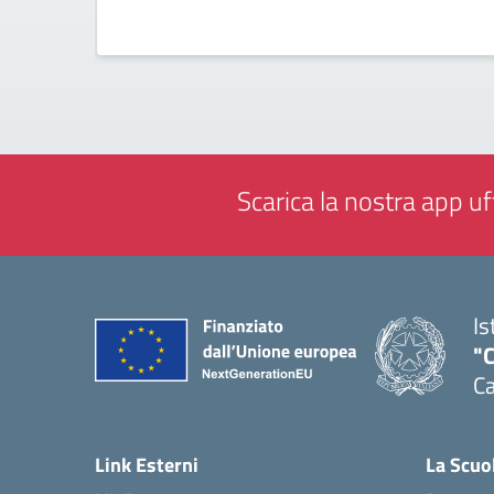
Scarica la nostra app uff
Is
"C
Ca
— 
Link Esterni
La Scuo