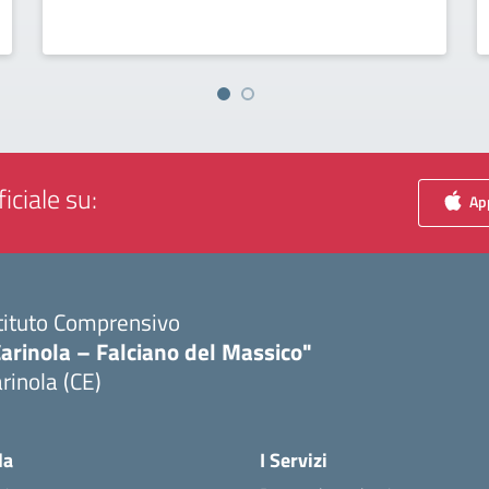
iciale su:
App
tituto Comprensivo
arinola – Falciano del Massico"
rinola (CE)
Visita la pagina iniziale della scuola
la
I Servizi