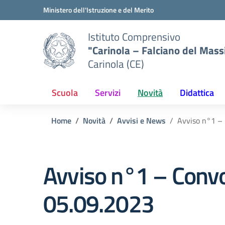
Vai ai contenuti
Vai al menu di navigazione
Vai al footer
Ministero dell'Istruzione e del Merito
Istituto Comprensivo
"Carinola – Falciano del Mass
Carinola (CE)
Scuola
Servizi
Novità
Didattica
Home
Novità
Avvisi e News
Avviso n°1 – 
Avviso n°1 – Convoc
05.09.2023