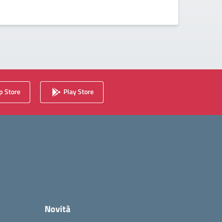
 Store
Play Store
Novità