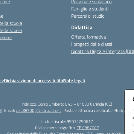
zione
Personale scolastico
Famiglie e studenti
ne
Percorsi di studio
della scuola
Didattica
della scuola
Offerta formativa
azione
I progetti delle classi
Didattica Digitale Integrata (DDI
cy
Dichiarazione di accessibilità
Note legali
Indirizzo:
Corso Umberto I, 45 – 81030 Carinola (CE)
3
Email:
ceic88700p@istruzione.it
Posta elettronica certificata (PEC):
ceic8
Codice fiscale: 95014250617
Codice meccanografico:
CEIC88700P
Codice Indice delle Pubbliche Amministrazioni (IPA): istsc_ceic88700p