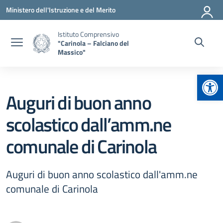
Vai ai contenuti
Vai al menu di navigazione
Vai al footer
Ministero dell'Istruzione e del Merito
Istituto Comprensivo
"Carinola – Falciano del
Massico"
Apr
Auguri di buon anno
scolastico dall’amm.ne
comunale di Carinola
Auguri di buon anno scolastico dall'amm.ne
comunale di Carinola