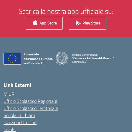
Scarica la nostra app ufficiale su:
App Store
Play Store
Istituto Comprensivo
"Carinola – Falciano del Massico"
Carinola (CE)
— Visita la pagina iniziale della scuola
Link Esterni
MIUR
Ufficio Scolastico Regionale
Ufficio Scolastico Territoriale
Scuola in Chiaro
Iscrizioni On Line
Invalsi