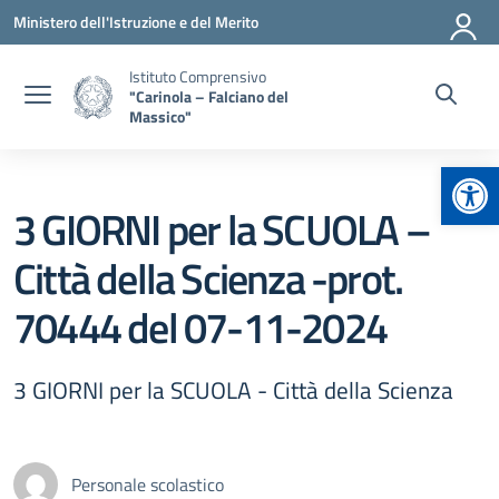
Vai ai contenuti
Vai al menu di navigazione
Vai al footer
Ministero dell'Istruzione e del Merito
Istituto Comprensivo
"Carinola – Falciano del
Massico"
Apr
3 GIORNI per la SCUOLA –
Città della Scienza -prot.
70444 del 07-11-2024
3 GIORNI per la SCUOLA - Città della Scienza
Personale scolastico