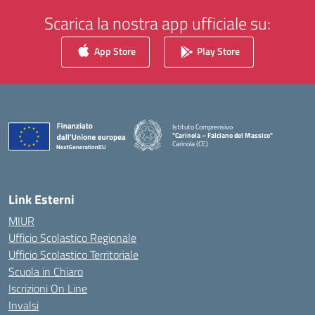
Scarica la nostra app ufficiale su:
App Store
Play Store
Istituto Comprensivo
"Carinola – Falciano del Massico"
Carinola (CE)
— Visita la pagina iniziale della scuola
Link Esterni
MIUR
Ufficio Scolastico Regionale
Ufficio Scolastico Territoriale
Scuola in Chiaro
Iscrizioni On Line
Invalsi